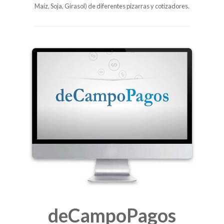
Maíz, Soja, Girasol) de diferentes pizarras y cotizadores.
deCampoPagos