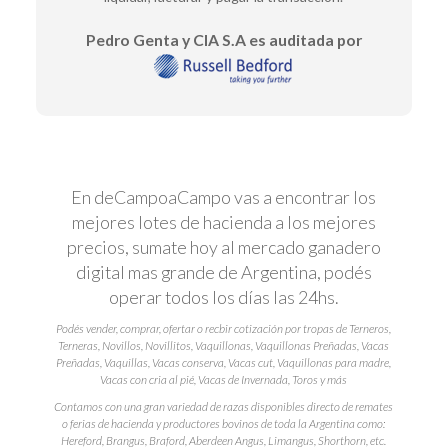
Pedro Genta y CIA S.A es auditada por
En deCampoaCampo vas a encontrar los
mejores lotes de hacienda a los mejores
precios, sumate hoy al mercado ganadero
digital mas grande de Argentina, podés
operar todos los días las 24hs.
Podés vender, comprar, ofertar o recbir cotización por tropas de Terneros,
Terneras, Novillos, Novillitos, Vaquillonas, Vaquillonas Preñadas, Vacas
Preñadas, Vaquillas, Vacas conserva, Vacas cut, Vaquillonas para madre,
Vacas con cria al pié, Vacas de Invernada, Toros y más
Contamos con una gran variedad de razas disponibles directo de remates
o ferias de hacienda y productores bovinos de toda la Argentina como:
Hereford, Brangus, Braford, Aberdeen Angus, Limangus, Shorthorn, etc.