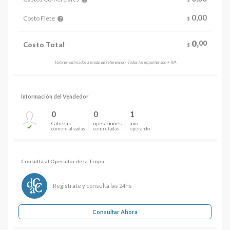
0,00
Costo Flete
$
?
0,
00
Costo Total
$
Valores estimados a modo de referencia - Todos los importes son + IVA
Información del Vendedor
0
0
1
Cabezas
operaciones
año
comercializadas
concretadas
operando
Consultá al Operador de la Tropa
Registrate y consultá las 24hs
Consultar Ahora