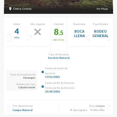
Cintra
, Cordoba
Ver Mapa
Edad
Ma. Líquida
Calidad
Dentición
Tipo Rodeo
4
8
.5
BOCA
RODEO
LLENA
GENERAL
Años
sobre 10 pts
Tipo de Servicio
Servicio Natural
Fecha de inicio de
Servicio
Raza de Inseminación
17/11/2025
Limangus
Fecha de fin de Servicio
Nombre del Toro
Cabaña Isolet
Fecha de fin de Servicio
31/01/2026
Tto. Nutricional
Zona
Limpia
Campo Natural
Garrapata
Mio-Mio