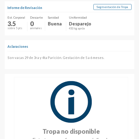
Segmentación de Tropa
Informe de Revisación
Est. Corporal
Descarte
Sanidad
Uniformidad
3.5
0
Buena
Desparejo
sobre 5 pts
animales
450 kg apróx
Aclaraciones
Son vacas 29 de 3ra y 4ta Parición. Gestación de 5 a 6 meses.
Tropa no disponible