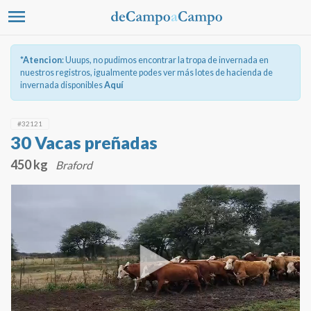
*Atencion
: Uuups, no pudimos encontrar la tropa de invernada en
nuestros registros, igualmente podes ver más lotes de hacienda de
invernada disponibles
Aquí
#32121
30 Vacas preñadas
450 kg
Braford