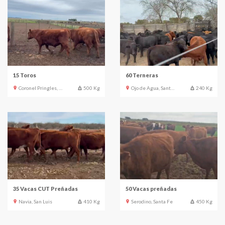
15 Toros
60 Terneras
Coronel Pringles, Buenos Aires
500 Kg
Ojo de Agua, Santiago del Estero
240 Kg
35 Vacas CUT Preñadas
50 Vacas preñadas
Navia, San Luis
410 Kg
Serodino, Santa Fe
450 Kg