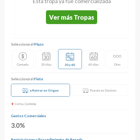
Esta tropa ya fue comercializada
Ver más Tropas
Seleccioná el
Plazo
Contado
30 días
60 días
Otro
30 y 60
Seleccioná el
Flete
a Retirar en Origen
Puesto en Destino
Cintra, Cordoba
Gastos Comerciales
3.0%
Restricciones y Procedimiento de Pesada