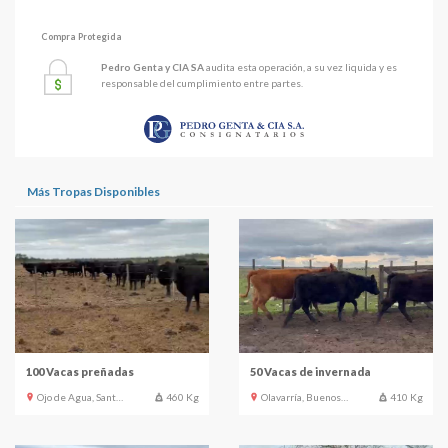
Compra Protegida
Pedro Genta y CIA SA
audita esta operación, a su vez liquida y es
responsable del cumplimiento entre partes.
Más Tropas Disponibles
100 Vacas preñadas
50 Vacas de invernada
Ojo de Agua, Santiago del Estero
460 Kg
Olavarría, Buenos Aires
410 Kg