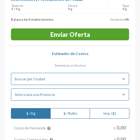
Tabla de
Desde
Tope
$ / Kg
Kg
Kg
Balanza del Establecimiento
Desbaste
0%
Enviar Oferta
Estimador de Costos
Seleccioná un Destino
$ / Kg
$ / Bulto
Imp. ($)
0,
00
Costo de Hacienda
$
?
0,00
Gastos Comerciales
$
?