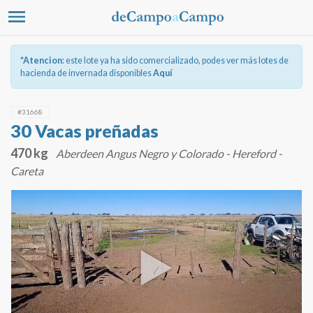
*Atencion
: este lote ya ha sido comercializado, podes ver más lotes de
hacienda de invernada disponibles
Aquí
#31668
30 Vacas preñadas
470 kg
Aberdeen Angus Negro y Colorado - Hereford -
Careta