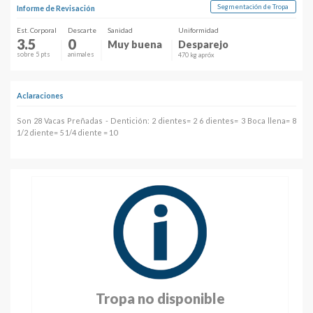
Segmentación de Tropa
Informe de Revisación
Est. Corporal
Descarte
Sanidad
Uniformidad
3.5
0
Muy buena
Desparejo
sobre 5 pts
animales
470 kg apróx
Aclaraciones
Son 28 Vacas Preñadas - Dentición: 2 dientes= 2 6 dientes= 3 Boca llena= 8
1/2 diente= 5 1/4 diente = 10
Tropa no disponible