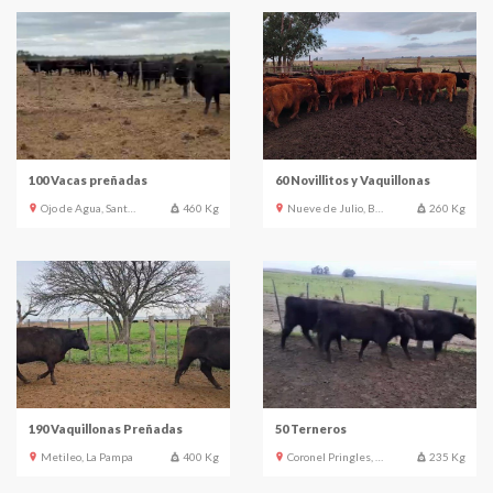
100 Vacas preñadas
60 Novillitos y Vaquillonas
Ojo de Agua, Santiago del Estero
460 Kg
Nueve de Julio, Buenos Aires
260 Kg
190 Vaquillonas Preñadas
50 Terneros
Metileo, La Pampa
400 Kg
Coronel Pringles, Buenos Aires
235 Kg