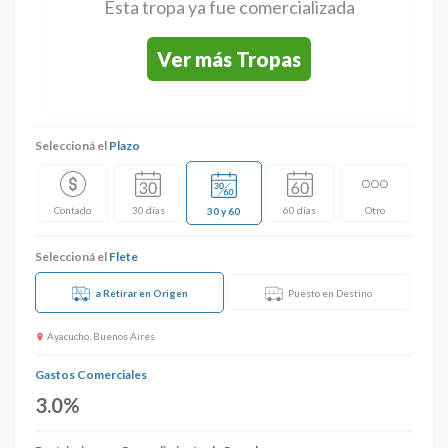
Esta tropa ya fue comercializada
Ver más Tropas
Seleccioná el
Plazo
Contado
30 días
60 días
Otro
30 y 60
Seleccioná el
Flete
a Retirar en Origen
Puesto en Destino
Ayacucho, Buenos Aires
Gastos Comerciales
3.0%