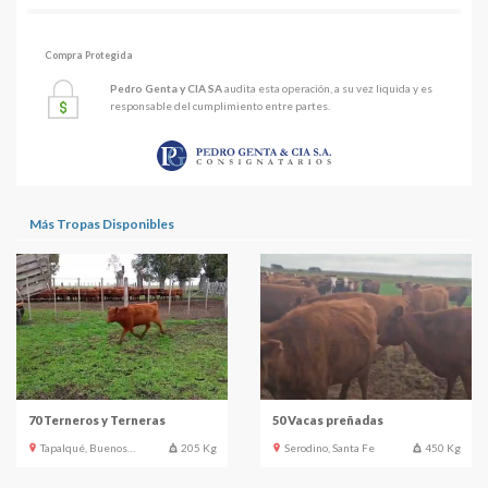
Compra Protegida
Pedro Genta y CIA SA
audita esta operación, a su vez liquida y es
responsable del cumplimiento entre partes.
Más Tropas Disponibles
70 Terneros y Terneras
50 Vacas preñadas
Tapalqué, Buenos Aires
205 Kg
Serodino, Santa Fe
450 Kg