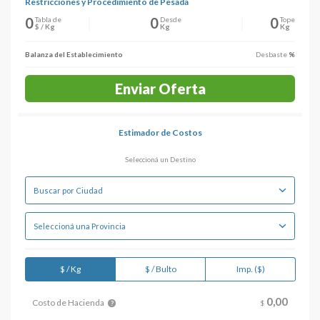
Restricciones y Procedimiento de Pesada
0
0
0
Tabla de
Desde
Tope
$ / Kg
Kg
Kg
Balanza del Establecimiento
Desbaste
%
Enviar Oferta
Estimador de Costos
Seleccioná un Destino
$ / Kg
$ / Bulto
Imp. ($)
0,
00
Costo de Hacienda
$
?