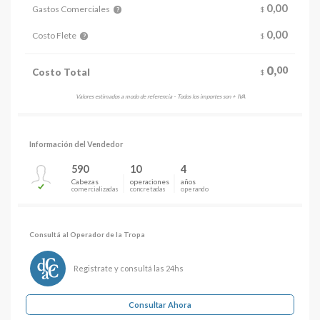
0,00
Gastos Comerciales
$
?
0,00
Costo Flete
$
?
0,
00
Costo Total
$
Valores estimados a modo de referencia - Todos los importes son + IVA
Información del Vendedor
590
10
4
Cabezas
operaciones
años
comercializadas
concretadas
operando
Consultá al Operador de la Tropa
Registrate y consultá las 24hs
Consultar Ahora