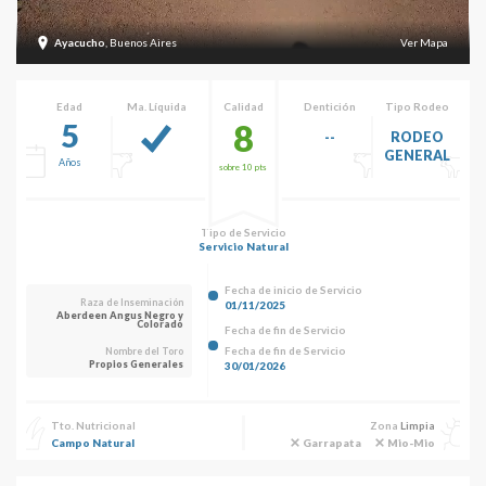
Ayacucho
, Buenos Aires
Ver Mapa
Edad
Ma. Líquida
Calidad
Dentición
Tipo Rodeo
5
8
--
RODEO
GENERAL
Años
sobre 10 pts
Tipo de Servicio
Servicio Natural
Fecha de inicio de Servicio
Raza de Inseminación
01/11/2025
Aberdeen Angus Negro y
Colorado
Fecha de fin de Servicio
Fecha de fin de Servicio
Nombre del Toro
Propios Generales
30/01/2026
Tto. Nutricional
Zona
Limpia
Campo Natural
Garrapata
Mio-Mio