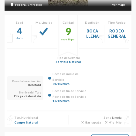
Federal
, Entre Rios
Ver Mapa
Edad
Ma. Líquida
Calidad
Dentición
Tipo Rodeo
4
9
BOCA
RODEO
LLENA
GENERAL
Años
sobre 10 pts
Tipo de Servicio
Servicio Natural
Fecha de inicio de
Servicio
Raza de Inseminación
01/10/2025
Hereford
Fecha de fin de Servicio
Nombre del Toro
Pilaga - Salenstein
Fecha de fin de Servicio
15/12/2025
Tto. Nutricional
Zona
Limpia
Campo Natural
Garrapata
Mio-Mio