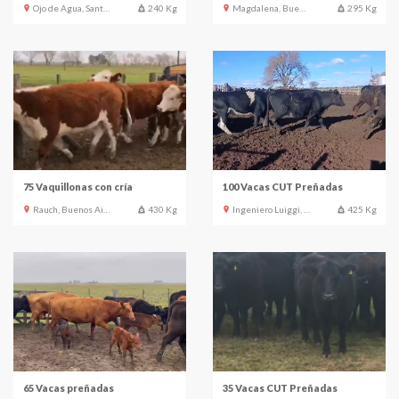
Ojo de Agua, Santiago del Estero
240 Kg
Magdalena, Buenos Aires
295 Kg
75 Vaquillonas con cría
100 Vacas CUT Preñadas
Rauch, Buenos Aires
430 Kg
Ingeniero Luiggi, La Pampa
425 Kg
65 Vacas preñadas
35 Vacas CUT Preñadas