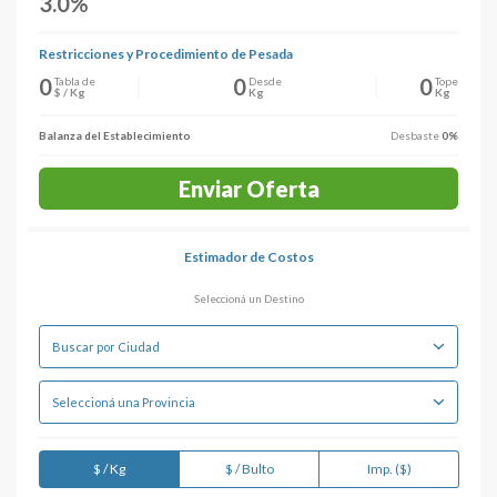
3.0%
Restricciones y Procedimiento de Pesada
0
0
0
Tabla de
Desde
Tope
$ / Kg
Kg
Kg
Balanza del Establecimiento
Desbaste
0%
Enviar Oferta
Estimador de Costos
Seleccioná un Destino
$ / Kg
$ / Bulto
Imp. ($)