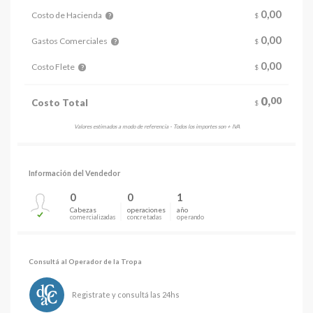
0,
00
Costo de Hacienda
$
?
0,00
Gastos Comerciales
$
?
0,00
Costo Flete
$
?
0,
00
Costo Total
$
Valores estimados a modo de referencia - Todos los importes son + IVA
Información del Vendedor
0
0
1
Cabezas
operaciones
año
comercializadas
concretadas
operando
Consultá al Operador de la Tropa
Registrate y consultá las 24hs