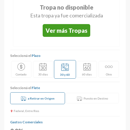
Tropa no disponible
Esta tropa ya fue comercializada
Ver más Tropas
Seleccioná el
Plazo
Contado
30 días
60 días
Otro
30 y 60
Seleccioná el
Flete
a Retirar en Origen
Puesto en Destino
Federal, Entre Rios
Gastos Comerciales