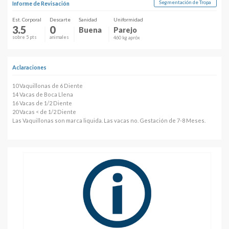
Segmentación de Tropa
Informe de Revisación
Est. Corporal
Descarte
Sanidad
Uniformidad
3.5
0
Buena
Parejo
sobre 5 pts
animales
460 kg apróx
Aclaraciones
10 Vaquillonas de 6 Diente
14 Vacas de Boca Llena
16 Vacas de 1/2 Diente
20 Vacas < de 1/2 Diente
Las Vaquillonas son marca liquida. Las vacas no. Gestación de 7-8 Meses.