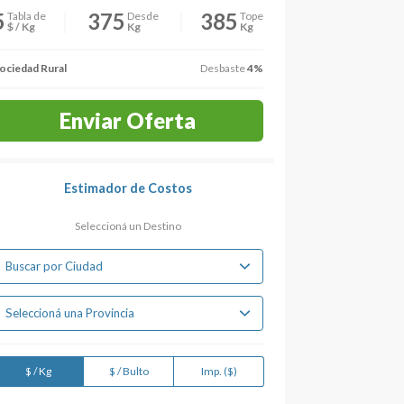
5
375
385
Tabla de
Desde
Tope
$ / Kg
Kg
Kg
ociedad Rural
Desbaste
4%
Enviar Oferta
Estimador de Costos
Seleccioná un Destino
$ / Kg
$ / Bulto
Imp. ($)