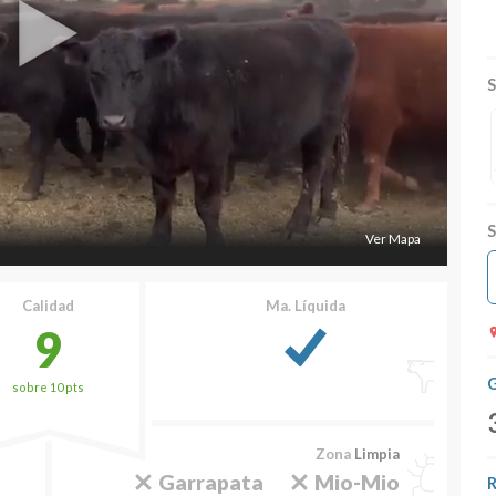
S
S
Ver Mapa
Calidad
Ma. Líquida
9
G
sobre 10 pts
Zona
Limpia
Garrapata
Mio-Mio
R