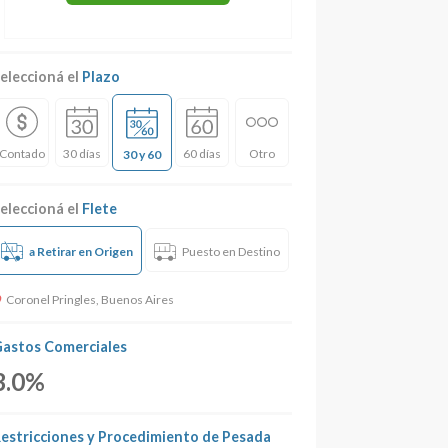
eleccioná el
Plazo
Contado
30 días
60 días
Otro
30 y 60
eleccioná el
Flete
a Retirar en Origen
Puesto en Destino
Coronel Pringles, Buenos Aires
astos Comerciales
3.0%
estricciones y Procedimiento de Pesada