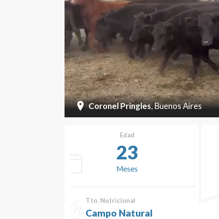
Coronel Pringles
, Buenos Aires
Edad
23
Meses
Tto. Nutricional
Campo Natural