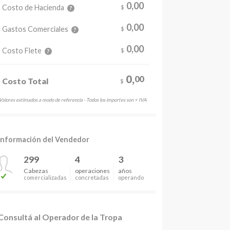
0,
00
Costo de Hacienda
$
?
0,00
Gastos Comerciales
$
?
0,00
Costo Flete
$
?
0,
00
Costo Total
$
Valores estimados a modo de referencia - Todos los importes son + IVA
Información del Vendedor
299
4
3
Cabezas
operaciones
años
comercializadas
concretadas
operando
Consultá al Operador de la Tropa