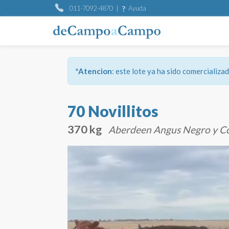
?
011-7092-4870 |
Ayuda
*Atencion
: este lote ya ha sido comercializ
70 Novillitos
370 kg
Aberdeen Angus Negro y Co