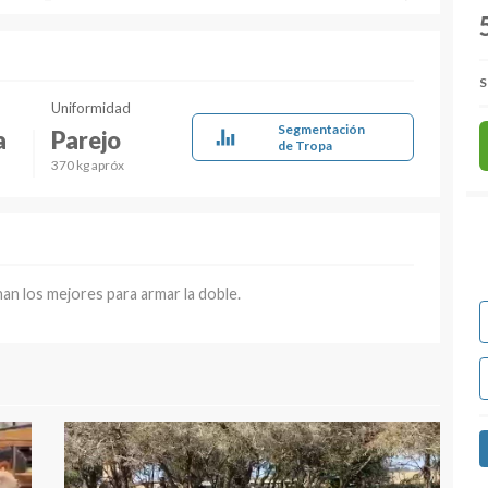
S
Uniformidad
Segmentación
a
Parejo
de Tropa
370 kg apróx
nan los mejores para armar la doble.