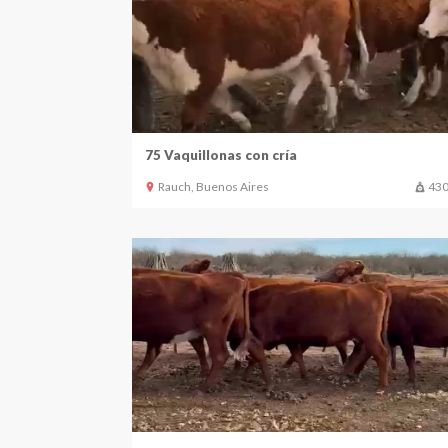
75 Vaquillonas con cría
Rauch, Buenos Aires
430