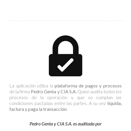
La aplicación utiliza la
plataforma de pagos y procesos
de la firma
Pedro Genta y CIA S.A.
Quien audita todos los
procesos de la operación y que se cumplan las
condiciones pactadas entre las partes. A su vez
liquida,
factura y paga la transacción
.
Pedro Genta y CIA S.A.
es auditada por