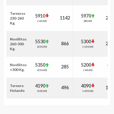
Terneros
5910
5970
1142
266
230-260
(-60,00)
(80,00)
Kg.
Novillitos
5530
5300
866
264
260-300
(230,00)
(-120,00)
Kg.
5350
5200
Novillitos
285
73
+300 Kg.
(150,00)
(-60,00)
4190
4090
Ternero
496
125
Holando
(100,00)
(-630,00)