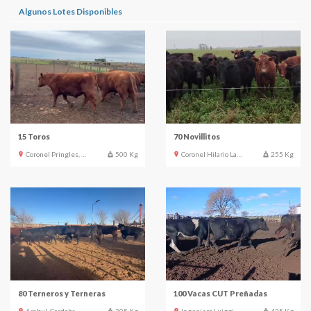
Algunos Lotes Disponibles
15 Toros
70 Novillitos
Coronel Pringles, Buenos Aires
500 Kg
Coronel Hilario Lagos, La Pampa
255 Kg
80 Terneros y Terneras
100 Vacas CUT Preñadas
Ambul, Cordoba
205 Kg
Ingeniero Luiggi, La Pampa
425 Kg