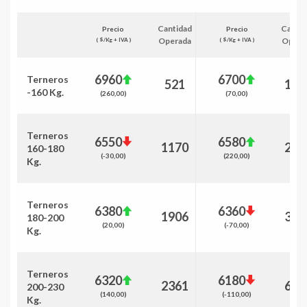
Cantidad
Cantid
Precio
Precio
Operada
Opera
( $/Kg + IVA )
( $/Kg + IVA )
6960
6700
Terneros
521
152
-160 Kg.
(260,00)
(70,00)
Terneros
6550
6580
1170
210
160-180
(-30,00)
(220,00)
Kg.
Terneros
6380
6360
1906
356
180-200
(20,00)
(-70,00)
Kg.
Terneros
6320
6180
2361
644
200-230
(140,00)
(-110,00)
Kg.